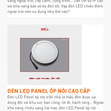
sáng ngoài trời, cây cảnh, công trình… cần chỉ số IP cao
với khả năng bảo vệ bộ đèn tốt. Vậy đèn LED chiếu điểm
ngoài trời nên sử dụng như thế nào?
ĐÈN LED PANEL ỐP NỔI CAO CẤP
Đèn LED Panel ốp nổi trần nhà là mẫu đèn được ưa
dùng đối với khu vực ban công, lối đi, hành lang… Ngoài
khả năng chiếu sáng hài hòa, đèn LED Panel ốp nổi