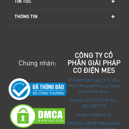
TIN TỨC
THÔNG TIN
CÔNG TY CỔ
Chứng nhận:
PHẦN GIẢI PHÁP
CƠ ĐIỆN MES
37 Huỳnh Văn Lũy, Tổ 17, Khu
Phố 3, Phường Phú Lợi
,
Thành
phố Hồ Chí Minh
Hotline: 02743 557799 Fax:
0274 355 77 99
Email: info@mes.vn
ĐKKD số: 3701501948 do Sở Kế