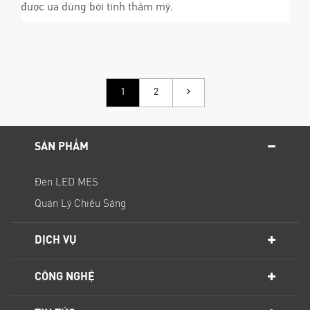
được ưa dùng bởi tính thẩm mỹ.
1
2
SẢN PHẨM
Đèn LED MES
Quản Lý Chiếu Sáng
DỊCH VỤ
CÔNG NGHỆ