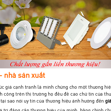
 - nhà sản xuất
ức giá cạnh tranh là minh chứng cho một thương h
 công trên thị trường họ đều đề cao chữ tín của th
 tại sao nói uy tín của thương hiệu ảnh hưởng đến
gi
á trị đẳng cấp thương hiệu của mình bằng chính ch