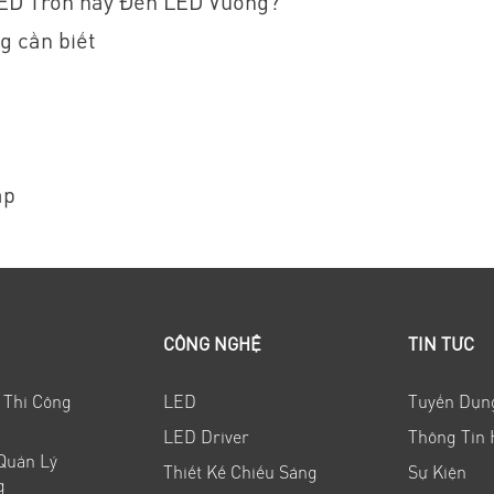
LED Tròn hay Đèn LED Vuông?
g cần biết
ấp
CÔNG NGHỆ
TIN TỨC
 Thi Công
LED
Tuyển Dụn
LED Driver
Thông Tin 
 Quản Lý
Thiết Kế Chiếu Sáng
Sự Kiện
g