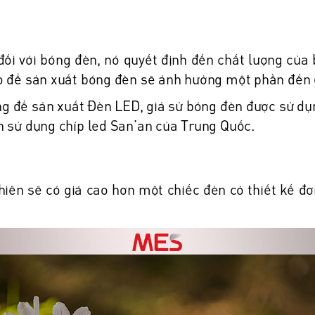
 đối với bóng đèn, nó quyết định đến chất lượng của
ào để sản xuất bóng đèn sẽ ảnh hưởng một phần đến
ụng để sản xuất Đèn LED, giả sử bóng đèn được sử dụ
n sử dụng chíp led San’an của Trung Quốc.
hiên sẽ có giá cao hơn một chiếc đèn có thiết kế đơ