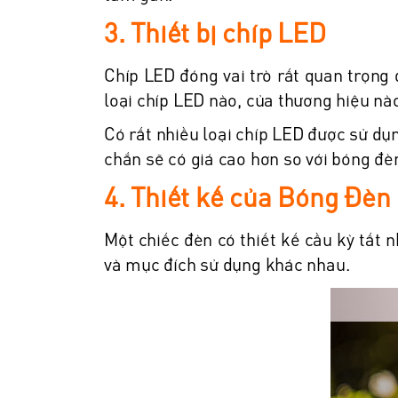
3. Thiết bị chíp LED
Chíp LED đóng vai trò rất quan trọng
loại chíp LED nào, của thương hiệu n
Có rất nhiều loại chíp LED được sử d
chắn sẽ có giá cao hơn so với bóng đè
4. Thiết kế của Bóng Đèn
Một chiếc đèn có thiết kế cầu kỳ tất n
và mục đích sử dụng khác nhau.