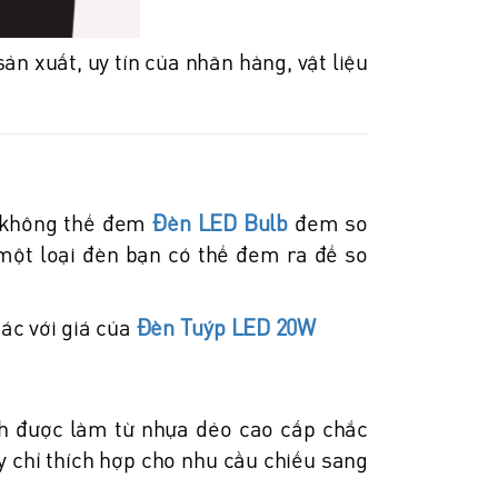
ản xuất, uy tín của nhãn hàng, vật liệu
ạn không thể đem
Đèn LED Bulb
đem so
một loại đèn bạn có thể đem ra để so
ác với giá của
Đèn Tuýp LED 20W
nh được làm từ nhựa dẻo cao cấp chắc
ày chỉ thích hợp cho nhu cầu chiếu sang