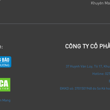
Khuyến Mã
:
CÔNG TY CỔ PHẦ
37 Huỳnh Văn Lũy, Tổ 17, Khu
Hotline: 02
ĐKKD số: 3701501948 do Sở Kế ho