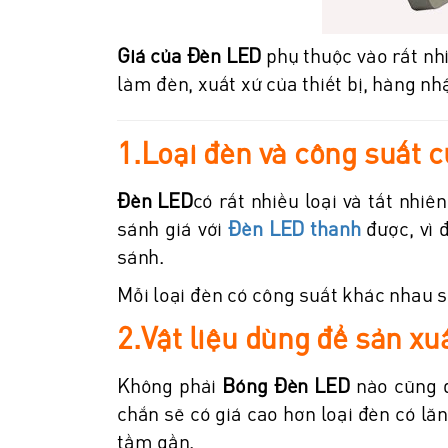
Giá của Đèn LED
phụ thuộc vào rất nhi
làm đèn, xuất xứ của thiết bị, hàng nhậ
1.Loại đèn và công suất 
Đèn LED
có rất nhiều loại và tất nh
sánh giá với
Đèn LED thanh
được, vì 
sánh.
Mỗi loại đèn có công suất khác nhau s
2.Vật liệu dùng để sản x
Không phải
Bóng Đèn LED
nào cũng đ
chắn sẽ có giá cao hơn loại đèn có lăn
tầm gần.