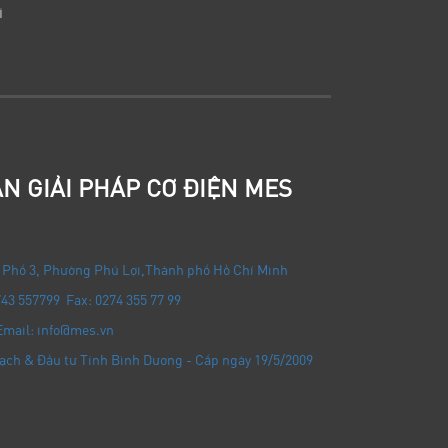
i
N GIẢI PHÁP CƠ ĐIỆN MES
 Phố 3, Phường Phú Lợi
,
Thành phố Hồ Chí Minh
743 557799 Fax: 0274 355 77 99
Email: info@mes.vn
ạch & Đầu tư Tỉnh Bình Dương - Cấp ngày 19/5/2009