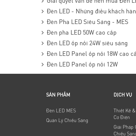
Giải quyết vấn đề nên mua Đèn 
Đèn LED - Những điều khách hàn
Đèn Pha LED Siêu Sáng - MES
Đèn pha LED 50W cao cấp
Đèn LED ốp nổi 24W siêu sáng
Đèn LED Panel ốp nổi 18W cao c
Đèn LED Panel ốp nổi 12W
SẢN PHẨM
DỊCH VỤ
Đèn LED MES
Thiết Kế &
Cơ Điện
Quản Lý Chiếu Sáng
Giải Pháp
Chiếu Sán