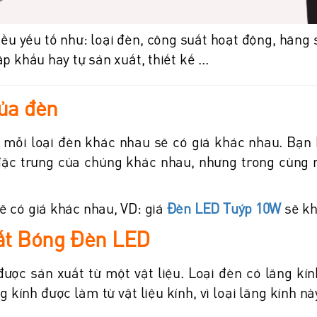
ều yếu tố như: loại đèn, công suất hoạt động, hãng s
p khẩu hay tự sản xuất, thiết kế ...
của đèn
iên mỗi loại đèn khác nhau sẽ có giá khác nhau. B
đặc trưng của chúng khác nhau, nhưng trong cùng 
ẽ có giá khác nhau, VD: giá
Đèn LED Tuýp 10W
sẽ kh
uất Bóng Đèn LED
ược sản xuất từ một vật liệu. Loại đèn có lăng kí
g kính được làm từ vật liệu kính, vì loại lăng kính n