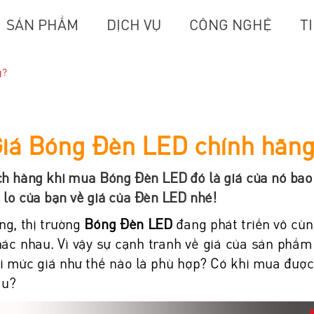
SẢN PHẨM
DỊCH VỤ
CÔNG NGHỆ
T
g?
iá Bóng Đèn LED chính hãn
h hàng khi mua Bóng Đèn LED đó là giá của nó bao 
i lo của bạn về giá của Đèn LED nhé!
ng, thị trường
Bóng Đèn LED
đang phát triển vô cù
ác nhau. Vì vậy sự cạnh tranh về giá của sản phẩm
i mức giá như thế nào là phù hợp? Có khi mua được
âu?