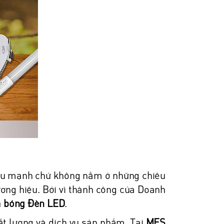
iệu mạnh chứ không nằm ở những chiêu
ương hiệu. Bởi vì thành công của Doanh
á bóng Đèn LED
.
ất lượng và dịch vụ sản phẩm. Tại
MES