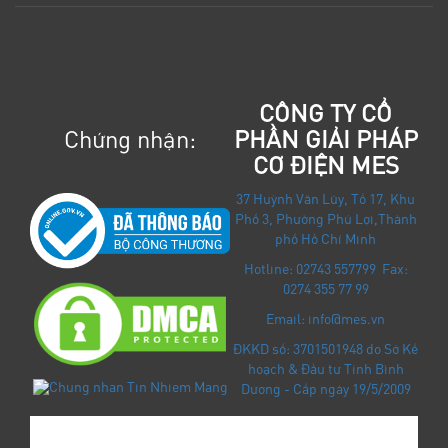
CÔNG TY CỔ
Chứng nhận:
PHẦN GIẢI PHÁP
CƠ ĐIỆN MES
37 Huỳnh Văn Lũy, Tổ 17, Khu
Phố 3, Phường Phú Lợi
,
Thành
phố Hồ Chí Minh
Hotline: 02743 557799 Fax:
0274 355 77 99
Email: info@mes.vn
ĐKKD số: 3701501948 do Sở Kế
hoạch & Đầu tư Tỉnh Bình
Dương - Cấp ngày 19/5/2009