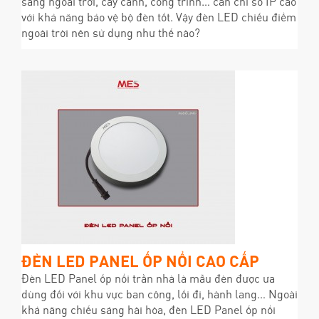
sáng ngoài trời, cây cảnh, công trình… cần chỉ số IP cao
với khả năng bảo vệ bộ đèn tốt. Vậy đèn LED chiếu điểm
ngoài trời nên sử dụng như thế nào?
ĐÈN LED PANEL ỐP NỔI CAO CẤP
Đèn LED Panel ốp nổi trần nhà là mẫu đèn được ưa
dùng đối với khu vực ban công, lối đi, hành lang… Ngoài
khả năng chiếu sáng hài hòa, đèn LED Panel ốp nổi