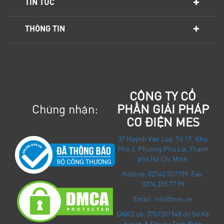
TIN TỨC
THÔNG TIN
CÔNG TY CỔ
Chứng nhận:
PHẦN GIẢI PHÁP
CƠ ĐIỆN MES
37 Huỳnh Văn Lũy, Tổ 17, Khu
Phố 3, Phường Phú Lợi
,
Thành
phố Hồ Chí Minh
Hotline: 02743 557799 Fax:
0274 355 77 99
Email: info@mes.vn
ĐKKD số: 3701501948 do Sở Kế