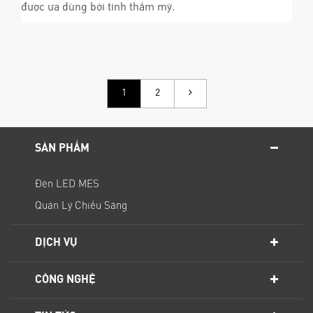
được ưa dùng bởi tính thẩm mỹ.
1
2
SẢN PHẨM
Đèn LED MES
Quản Lý Chiếu Sáng
DỊCH VỤ
CÔNG NGHỆ