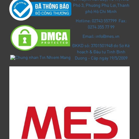
Phố 3, Phường Phú Lợi
,
Thành
phố Hồ Chí Minh
Hotline: 02743 557799 Fax:
0274 355 77 99
Email: info@mes.vn
ĐKKD số: 3701501948 do Sở Kế
hoạch & Đầu tư Tỉnh Bình
Dương - Cấp ngày 19/5/2009