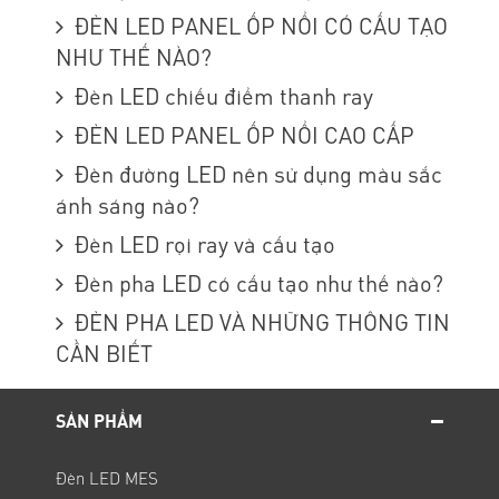
ĐÈN LED PANEL ỐP NỔI CÓ CẤU TẠO
NHƯ THẾ NÀO?
Đèn LED chiếu điểm thanh ray
ĐÈN LED PANEL ỐP NỔI CAO CẤP
Đèn đường LED nên sử dụng màu sắc
ánh sáng nào?
Đèn LED rọi ray và cấu tạo
Đèn pha LED có cấu tạo như thế nào?
ĐÈN PHA LED VÀ NHỮNG THÔNG TIN
CẦN BIẾT
SẢN PHẨM
Đèn LED MES