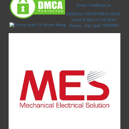
Email: info@mes.vn
ĐKKD số: 3701501948 do Sở Kế
hoạch & Đầu tư Tỉnh Bình
Dương - Cấp ngày 19/5/2009