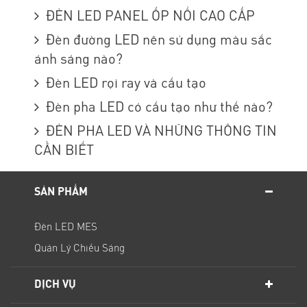
ĐÈN LED PANEL ỐP NỔI CAO CẤP
Đèn đường LED nên sử dụng màu sắc
ánh sáng nào?
Đèn LED rọi ray và cấu tạo
Đèn pha LED có cấu tạo như thế nào?
ĐÈN PHA LED VÀ NHỮNG THÔNG TIN
CẦN BIẾT
SẢN PHẨM
Đèn LED MES
Quản Lý Chiếu Sáng
DỊCH VỤ