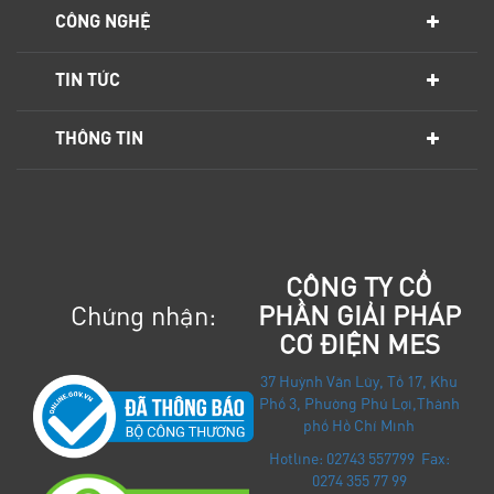
CÔNG NGHỆ
TIN TỨC
THÔNG TIN
CÔNG TY CỔ
Chứng nhận:
PHẦN GIẢI PHÁP
CƠ ĐIỆN MES
37 Huỳnh Văn Lũy, Tổ 17, Khu
Phố 3, Phường Phú Lợi
,
Thành
phố Hồ Chí Minh
Hotline: 02743 557799 Fax:
0274 355 77 99