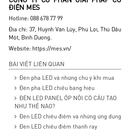
CÔNG TY CỔ PHẦN GIẢI PHÁP CƠ
ĐIỆN MES
Hotline: 088 678 77 99
Địa chỉ: 37, Huỳnh Văn Lũy, Phú Lợi, Thủ Dầu
Một, Bình Dương.
Website: https://mes.vn/
BÀI VIẾT LIÊN QUAN
Đèn pha LED và những chú ý khi mua
Đèn pha LED chiếu bảng hiệu
ĐÈN LED PANEL ỐP NỔI CÓ CẤU TẠO
NHƯ THẾ NÀO?
Đèn LED chiếu điểm và những ứng dụng
Đèn LED chiếu điểm thanh ray