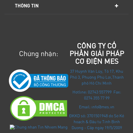
THÔNG TIN
CÔNG TY CỔ
Chứng nhận:
PHẦN GIẢI PHÁP
CƠ ĐIỆN MES
37 Huỳnh Văn Lũy, Tổ 17, Khu
Phố 3, Phường Phú Lợi
,
Thành
phố Hồ Chí Minh
Hotline: 02743 557799 Fax:
0274 355 77 99
Email: info@mes.vn
ĐKKD số: 3701501948 do Sở Kế
hoạch & Đầu tư Tỉnh Bình
Dương - Cấp ngày 19/5/2009