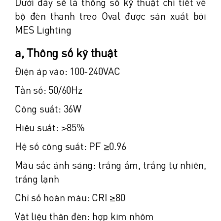
Dưới đây sẽ là thông số kỹ thuật chi tiết về
bộ đèn thanh treo Oval được sản xuất bởi
MES Lighting
a, Thông số kỹ thuật
Điện áp vào: 100-240VAC
Tần số: 50/60Hz
Công suất: 36W
Hiệu suất: >85%
Hệ số công suất: PF ≥0.96
Màu sắc ánh sáng: trắng ấm, trắng tự nhiên,
trắng lạnh
Chỉ số hoàn màu: CRI ≥80
Vật liệu thân đèn: hợp kim nhôm