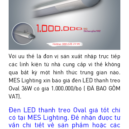
Với ưu thế là đơn vị sản xuất nhập trực tiếp
các linh kiện từ nhà cung cấp vì thế không
qua bất kỳ một hình thức trung gian nào.
MES Lighting xin báo giá đèn LED thanh treo
Oval 36W có giá 1.000.000/bộ ( ĐÃ BAO GỒM
VAT).
Đèn LED thanh treo Oval giá tốt chỉ
có tại MES Lighting. Để nhận được tư
vấn chi tiết về sản phẩm hoặc các