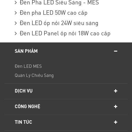
Đèn Pha LED Siêu Sáng - MES
Đèn pha LED 50W cao cấp
Đèn LED ốp nổi 24W siêu sáng
Đèn LED Panel ốp nổi 18W cao cấp
SẢN PHẨM
Đèn LED MES
Quản Lý Chiếu Sáng
DỊCH VỤ
CÔNG NGHỆ
TIN TỨC