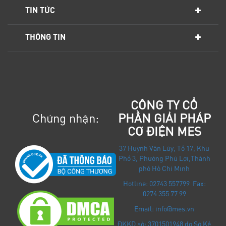
TIN TỨC
THÔNG TIN
CÔNG TY CỔ
Chứng nhận:
PHẦN GIẢI PHÁP
CƠ ĐIỆN MES
37 Huỳnh Văn Lũy, Tổ 17, Khu
Phố 3, Phường Phú Lợi
,
Thành
phố Hồ Chí Minh
Hotline: 02743 557799 Fax:
0274 355 77 99
Email: info@mes.vn
ĐKKD số: 3701501948 do Sở Kế