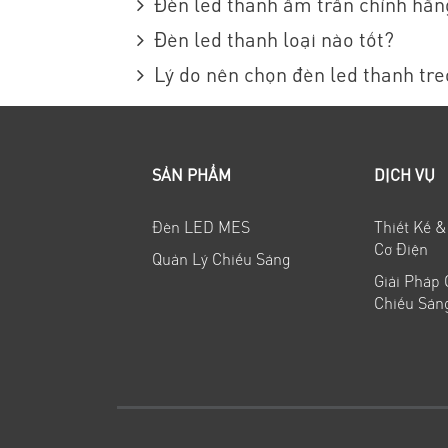
Đèn led thanh âm trần chính hãn
Đèn led thanh loại nào tốt?
Lý do nên chọn đèn led thanh tre
SẢN PHẨM
DỊCH VỤ
Đèn LED MES
Thiết Kế &
Cơ Điện
Quản Lý Chiếu Sáng
Giải Pháp
Chiếu Sán