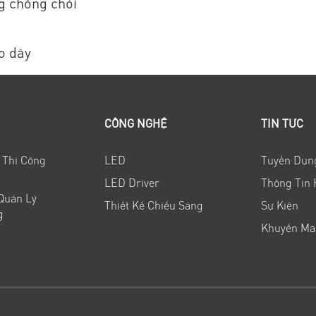
g chống chói
o dây
CÔNG NGHỆ
TIN TỨC
 Thi Công
LED
Tuyển Dụn
LED Driver
Thông Tin 
 Quản Lý
Thiết Kế Chiếu Sáng
Sự Kiện
g
Khuyến Mã