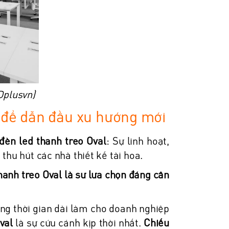
Dplusvn)
i để dẫn đầu xu hướng mới
đèn led thanh treo Oval
: Sự linh hoạt,
 thu hút các nhà thiết kế tài hoa.
anh treo Oval là sự lựa chọn đáng cân
ong thời gian dài làm cho doanh nghiệp
val
là sự cứu cánh kịp thời nhất.
Chiếu