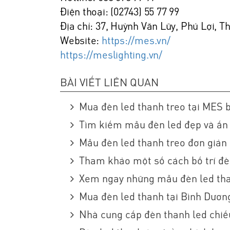
Điện thoại: (02743) 55 77 99
Địa chỉ: 37, Huỳnh Văn Lũy, Phú Lợi, 
Website:
https://mes.vn/
https://meslighting.vn/
BÀI VIẾT LIÊN QUAN
Mua đèn led thanh treo tại MES 
Tìm kiếm mẫu đèn led đẹp và ấn
Mẫu đèn led thanh treo đơn giản
Tham khảo một số cách bố trí đè
Xem ngay những mẫu đèn led than
Mua đèn led thanh tại Bình Dươn
Nhà cung cấp đèn thanh led chi