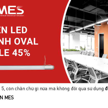
 5, còn chần chừ gì nữa mà không đổi qua sử dụng
đ
ỆN MES