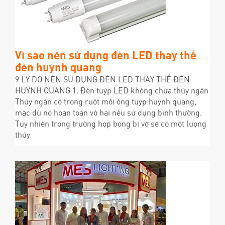
Vì sao nên sử dụng đèn LED thay thế
đèn huỳnh quang
9 LÝ DO NÊN SỬ DỤNG ĐÈN LED THAY THẾ ĐÈN
HUỲNH QUANG 1. Đèn tuýp LED không chứa thủy ngân
Thủy ngân có trong ruột mỗi ống tuýp huỳnh quang,
mặc dù nó hoàn toàn vô hại nếu sử dụng bình thường.
Tuy nhiên trong trường hợp bóng bị vỡ sẽ có một lượng
thủy