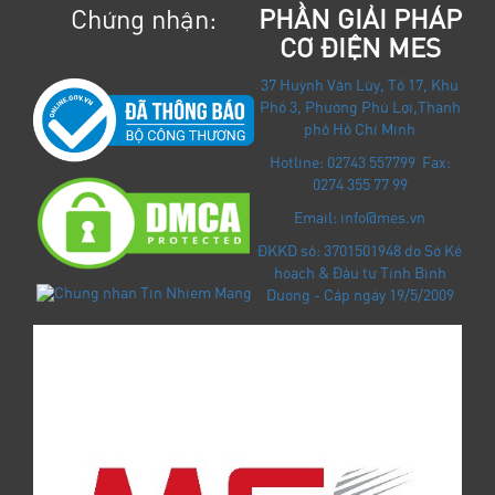
Chứng nhận:
PHẦN GIẢI PHÁP
CƠ ĐIỆN MES
37 Huỳnh Văn Lũy, Tổ 17, Khu
Phố 3, Phường Phú Lợi
,
Thành
phố Hồ Chí Minh
Hotline: 02743 557799 Fax:
0274 355 77 99
Email: info@mes.vn
ĐKKD số: 3701501948 do Sở Kế
hoạch & Đầu tư Tỉnh Bình
Dương - Cấp ngày 19/5/2009