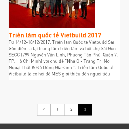
Triển lãm quốc tế Vietbuild 2017
Từ 14/12-18/12/2017, Triển lãm Quốc tế Vietbuild Sài
Gòn diễn ra tại trung tâm triển lãm và hội chợ Sài Gòn –
SECC (799 Nguyễn Văn Linh, Phường Tân Phú, Quận 7.
TP. Hồ Chí Minh) với chủ đề “Nhà Ở - Trang Trí Nội
Ngoại Thất & Đồ Dùng Gia Đình ”. Triển lãm Quốc tế
Vietbuild là cơ hội để MES giới thiệu đến người tiêu
1
2
3