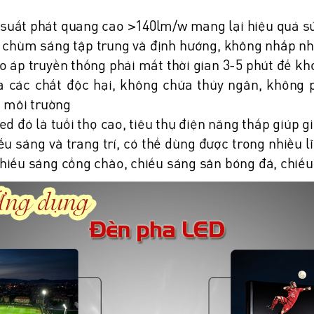
 suất phát quang cao >140lm/w mang lại hiệu quả sử
chùm sáng tập trung và định hướng, không nhấp nh
o áp truyền thống phải mất thời gian 3-5 phút để kh
ác chất độc hại, không chứa thủy ngân, không phá
i môi trường
ed đó là tuổi thọ cao, tiêu thụ điện năng thấp giúp g
ếu sáng và trang trí, có thể dùng được trong nhiều 
chiếu sáng cổng chào, chiếu sáng sân bóng đá, chiếu