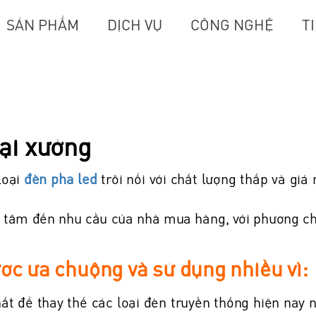
SẢN PHẨM
DỊCH VỤ
CÔNG NGHỆ
T
tại xưởng
loại
đèn pha led
trôi nổi với chất lượng thấp và giá
n tâm đến nhu cầu của nhà mua hàng, với phương ch
ợc ưa chuộng và sử dụng nhiều vì:
hất để thay thế các loại đèn truyền thống hiện nay