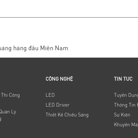
 sáng hàng đầu Miền Nam
CÔNG NGHỆ
TIN TỨC
 Thi Công
LED
Tuyển Dụn
LED Driver
Thông Tin 
 Quản Lý
Thiết Kế Chiếu Sáng
Sự Kiện
g
Khuyến Mã