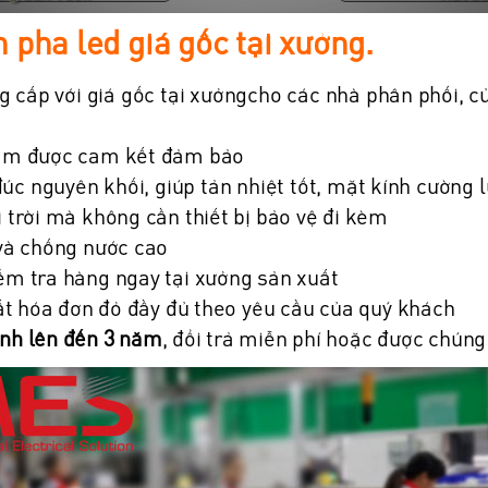
pha led giá gốc tại xưởng.
 cấp với giá gốc tại xưởngcho các nhà phân phối, cửa
hẩm được cam kết đảm bảo
úc nguyên khối, giúp tản nhiệt tốt, mặt kính cường 
 trời mà không cần thiết bị bảo vệ đi kèm
và chống nước cao
ểm tra hàng ngay tại xưởng sản xuất
uất hóa đơn đỏ đầy đủ theo yêu cầu của quý khách
nh lên đến 3 năm
, đổi trả miễn phí hoặc được chúng 