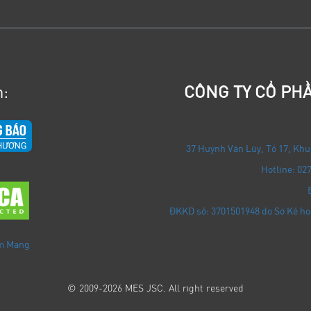
:
CÔNG TY CỔ PHẦ
37 Huỳnh Văn Lũy, Tổ 17, Khu
Hotline: 02
ĐKKD số: 3701501948 do Sở Kế ho
© 2009-2026 MES JSC. All right reserved