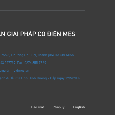
N GIẢI PHÁP CƠ ĐIỆN MES
 Phố 3, Phường Phú Lợi
,
Thành phố Hồ Chí Minh
743 557799 Fax: 0274 355 77 99
Email: info@mes.vn
ạch & Đầu tư Tỉnh Bình Dương - Cấp ngày 19/5/2009
Bảo mật
Pháp lý
English