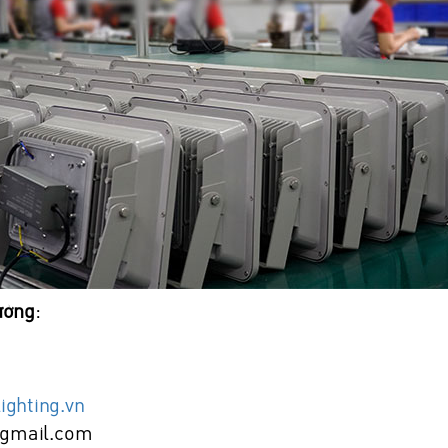
ưởng
:
ghting.vn
@gmail.com