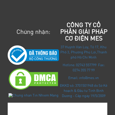
CÔNG TY CỔ
Chứng nhận:
PHẦN GIẢI PHÁP
CƠ ĐIỆN MES
37 Huỳnh Văn Lũy, Tổ 17, Khu
Phố 3, Phường Phú Lợi
,
Thành
phố Hồ Chí Minh
Hotline: 02743 557799 Fax:
0274 355 77 99
Email: info@mes.vn
ĐKKD số: 3701501948 do Sở Kế
hoạch & Đầu tư Tỉnh Bình
Dương - Cấp ngày 19/5/2009